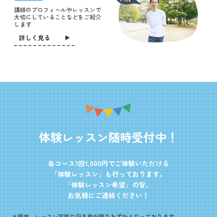
講師のプロフィールやレッスンで
大切にしていることなどをご紹介
します
詳しく見る
体
験
レ
ッ
ス
ン
随
時
受
付
中
！
各コース1回1,000円でご体験いただける
「体験レッスン」も行っております。
「体験レッスン希望」の旨、
お気軽にご連絡ください！
＊現在、レッスン可能な空き枠が残りわずかとなっております。