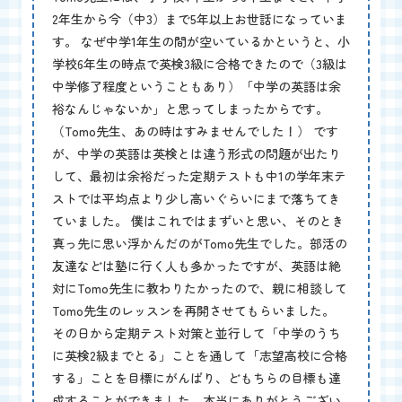
2年生から今（中3）まで5年以上お世話になっていま
す。 なぜ中学1年生の間が空いているかというと、小
学校6年生の時点で英検3級に合格できたので（3級は
中学修了程度ということもあり）「中学の英語は余
裕なんじゃないか」と思ってしまったからです。
（Tomo先生、あの時はすみませんでした！） です
が、中学の英語は英検とは違う形式の問題が出たり
して、最初は余裕だった定期テストも中1の学年末テ
ストでは平均点より少し高いぐらいにまで落ちてき
ていました。 僕はこれではまずいと思い、そのとき
真っ先に思い浮かんだのがTomo先生でした。部活の
友達などは塾に行く人も多かったですが、英語は絶
対にTomo先生に教わりたかったので、親に相談して
Tomo先生のレッスンを再開させてもらいました。
その日から定期テスト対策と並行して「中学のうち
に英検2級までとる」ことを通して「志望高校に合格
する」ことを目標にがんばり、どもちらの目標も達
成することができました。本当にありがとうござい