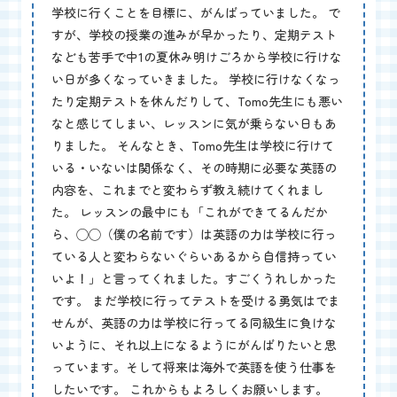
学校に行くことを目標に、がんばっていました。 で
すが、学校の授業の進みが早かったり、定期テスト
なども苦手で中1の夏休み明けごろから学校に行けな
い日が多くなっていきました。 学校に行けなくなっ
たり定期テストを休んだりして、Tomo先生にも悪い
なと感じてしまい、レッスンに気が乗らない日もあ
りました。 そんなとき、Tomo先生は学校に行けて
いる・いないは関係なく、その時期に必要な英語の
内容を、これまでと変わらず教え続けてくれまし
た。 レッスンの最中にも「これができてるんだか
ら、◯◯（僕の名前です）は英語の力は学校に行っ
ている人と変わらないぐらいあるから自信持ってい
いよ！」と言ってくれました。すごくうれしかった
です。 まだ学校に行ってテストを受ける勇気はでま
せんが、英語の力は学校に行ってる同級生に負けな
いように、それ以上になるようにがんばりたいと思
っています。そして将来は海外で英語を使う仕事を
したいです。 これからもよろしくお願いします。