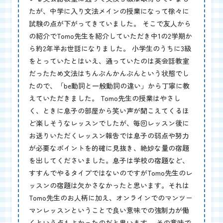
たが、中学に入り文法メインの授業になって徐々に
試験の点が下がってきていました。 そこで友人から
の紹介でTomo先生を紹介していただき中1の2学期か
ら約2年半お世話になりました。 小学生のうちに3級
をとっていたとはいえ、通っていたのは英会話教室
だったため文法はちんぷんかんぷんという状態でし
たので、「be動詞と一般動詞の違い」から丁寧に教
えていただきました。 Tomo先生の授業はやさし
く、ときに息子の部屋から笑い声が聞こえてくるほ
ど楽しそうなレッスンでしたが、毎回レッスン後に
お送りいただくレッスン報告では息子の弱点や努力
が必要なポイントを的確に見抜き、絶妙な量の宿題
を出してくださいました。息子は学校の宿題など、
すすんでやるタイプではないのですがTomo先生のレ
ッスンの宿題は欠かさなかったと思います。それは
Tomo先生のお人柄に加え、オンラインでのマンツー
マンレッスンということで良い意味での強制力が働
くという点もよかったのだと思います。 その意味で