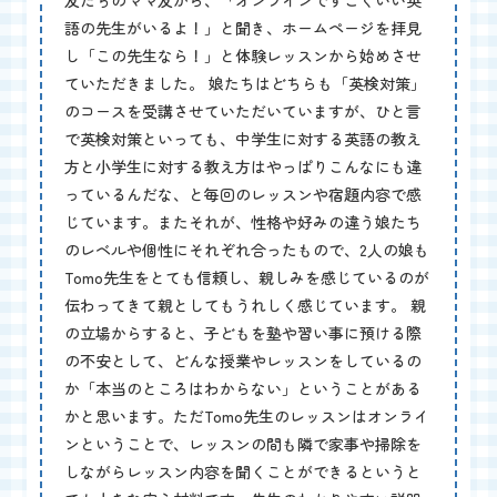
友だちのママ友から、「オンラインですごくいい英
語の先生がいるよ！」と聞き、ホームページを拝見
し「この先生なら！」と体験レッスンから始めさせ
ていただきました。 娘たちはどちらも「英検対策」
のコースを受講させていただいていますが、ひと言
で英検対策といっても、中学生に対する英語の教え
方と小学生に対する教え方はやっぱりこんなにも違
っているんだな、と毎回のレッスンや宿題内容で感
じています。またそれが、性格や好みの違う娘たち
のレベルや個性にそれぞれ合ったもので、2人の娘も
Tomo先生をとても信頼し、親しみを感じているのが
伝わってきて親としてもうれしく感じています。 親
の立場からすると、子どもを塾や習い事に預ける際
の不安として、どんな授業やレッスンをしているの
か「本当のところはわからない」ということがある
かと思います。ただTomo先生のレッスンはオンライ
ンということで、レッスンの間も隣で家事や掃除を
しながらレッスン内容を聞くことができるというと