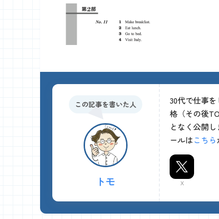
30代で仕事
この記事を書いた人
格（その後TO
となく公開し
ールは
こちら
トモ
X