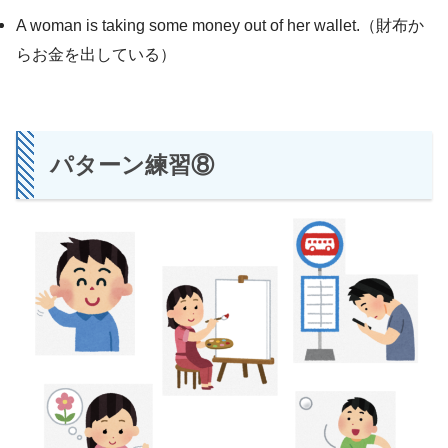
A woman is taking some money out of her wallet.（財布か
らお金を出している）
パターン練習⑧