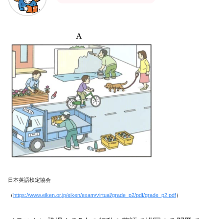
日本英語検定協会
（
https://www.eiken.or.jp/eiken/exam/virtual/grade_p2/pdf/grade_p2.pdf
）