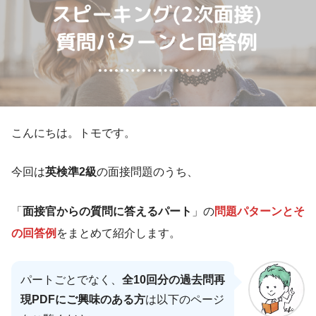
こんにちは。トモです。
今回は
英検準2級
の面接問題のうち、
「
面接官からの質問に答えるパート
」の
問題パターンとそ
の回答例
をまとめて紹介します。
パートごとでなく、
全10回分の過去問再
現PDFにご興味のある方
は以下のページ